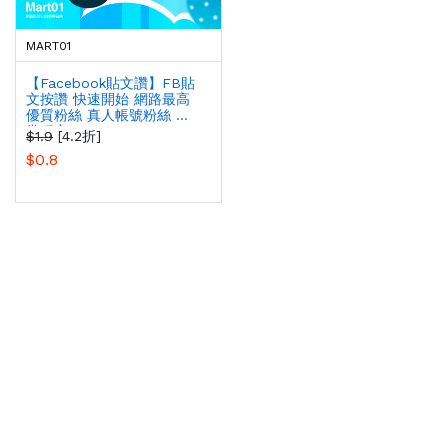
MART01
【Facebook貼文讚】FB貼
文按讚 快速開始 網路最高
優質粉絲 真人帳號粉絲 非
常穩定
$1.9
[4.2折]
$0.8