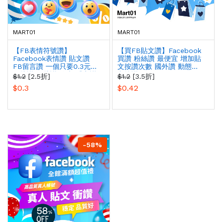
MART01
MART01
【FB表情符號讚】
【買FB貼文讚】Facebook
Facebook表情讚 貼文讚
買讚 粉絲讚 最便宜 增加貼
FB留言讚 一個只要0.3元
文按讚次數 國外讚 動態貼
圖片讚 影片讚 臉書 愛心讚
文按讚
$1.2
[2.5折]
$1.2
[3.5折]
豐富表情 回覆生動有趣
$0.3
$0.42
-58%