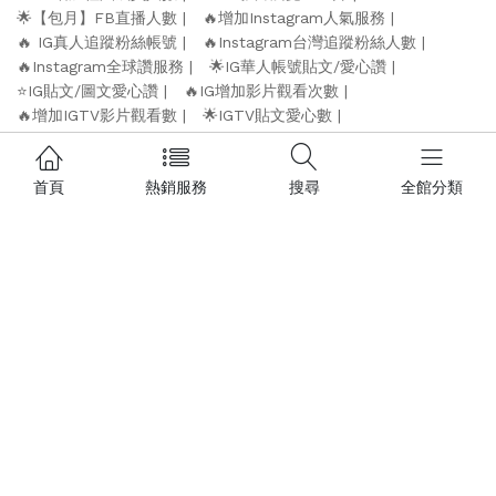
🌟【包月】FB直播人數
🔥增加Instagram人氣服務
🔥 IG真人追蹤粉絲帳號
🔥Instagram台灣追蹤粉絲人數
🔥Instagram全球讚服務
🌟IG華人帳號貼文/愛心讚
⭐️IG貼文/圖文愛心讚
🔥IG增加影片觀看次數
🔥增加IGTV影片觀看數
🌟IGTV貼文愛心數
🔥買Youtube訂閱追蹤人數
🔥YT買瀏覽觀看人數
🌟Youtube增加直播人數
🔥Youtube買喜歡/Like數
首頁
熱銷服務
搜尋
全館分類
🔥熱門Tiktok抖音服務
🔥買Tiktok抖音追蹤者
🔥Tiktok抖音衝人氣
🔥Tiktok抖音增加台灣粉絲人數
🌟買Tiktok抖音讚 👍
🔥Telegram人氣服務
🔥Telegram華人Channel／Group訂閱群組人數
🔥買Telegram頻道群組華人成員
買Telegram頻道群組追蹤會員數量
Telegram貼文觀看+貼文表情符號（讚,心,火,哈,慶祝）
🌟Telegram貼文觀看次數
🔥Twitch圖奇衝人氣服務
🔥買Twitch圖奇追蹤者
🔥買Twitch圖奇觀看次數
🔥買Twitch圖奇直播人氣上升
🔥買Discord會員數
🔥爆銷款網站流量
🔥台灣網站流量
🔥香港網站流量
🔥衝痞客邦人氣觀看
🔥東北亞網站流量
🔥東南亞網站流量
⭐️西歐網站流量
🌟中歐網站流量
⭐️北歐網站流量