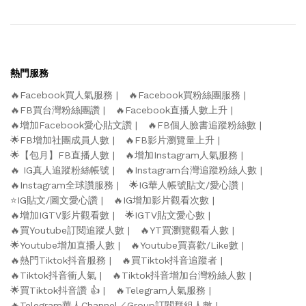
熱門服務
🔥Facebook買人氣服務
🔥Facebook買粉絲團服務
🔥FB買台灣粉絲團讚
🔥Facebook直播人數上升
🔥增加Facebook愛心貼文讚
🔥FB個人臉書追蹤粉絲數
🌟FB增加社團成員人數
🔥FB影片瀏覽量上升
🌟【包月】FB直播人數
🔥增加Instagram人氣服務
🔥 IG真人追蹤粉絲帳號
🔥Instagram台灣追蹤粉絲人數
🔥Instagram全球讚服務
🌟IG華人帳號貼文/愛心讚
⭐️IG貼文/圖文愛心讚
🔥IG增加影片觀看次數
🔥增加IGTV影片觀看數
🌟IGTV貼文愛心數
🔥買Youtube訂閱追蹤人數
🔥YT買瀏覽觀看人數
🌟Youtube增加直播人數
🔥Youtube買喜歡/Like數
🔥熱門Tiktok抖音服務
🔥買Tiktok抖音追蹤者
🔥Tiktok抖音衝人氣
🔥Tiktok抖音增加台灣粉絲人數
🌟買Tiktok抖音讚 👍
🔥Telegram人氣服務
🔥Telegram華人Channel／Group訂閱群組人數