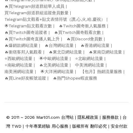
🔥買Telegram頻道群組華人成員
買Telegram頻道群組追蹤會員數量
Telegram貼文觀看+貼文表情符號（讚,心,火,哈,慶祝）
🌟Telegram貼文觀看次數
🔥Twitch圖奇衝人氣服務
🔥買Twitch圖奇追蹤者
🔥買Twitch圖奇觀看次數
🔥買Twitch圖奇直播人氣上升
🔥買Discord會員數
🔥爆銷款網站流量
🔥台灣網站流量
🔥香港網站流量
🔥衝痞客邦人氣觀看
🔥東北亞網站流量
🔥東南亞網站流量
⭐️西歐網站流量
🌟中歐網站流量
⭐️北歐網站流量
⭐️南歐網站流量
🔥北美網站流量
中美洲網站流量
南美洲網站流量
🌟大洋洲網站流量
【包月】熱銷流量服務
🔥買Line好友帳號追蹤
🔥熱門Shopee蝦皮服務
© 2011 ~ 2026
Mart01.com
台灣站 |
隱私權政策
|
服務條款
| 台
灣 TWD | 十年專業經驗 用心服務 | 版權所有 翻印必究 | 安全付款