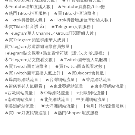
🌟Youtube增加直播人數
🔥Youtube買喜歡/Like數
🔥熱門Tiktok抖音服務
🔥買Tiktok抖音追蹤者
🔥Tiktok抖音衝人氣
🔥Tiktok抖音增加台灣粉絲人數
🌟買Tiktok抖音讚 👍
🔥Telegram人氣服務
🔥Telegram華人Channel／Group訂閱群組人數
🔥買Telegram頻道群組華人成員
買Telegram頻道群組追蹤會員數量
Telegram貼文觀看+貼文表情符號（讚,心,火,哈,慶祝）
🌟Telegram貼文觀看次數
🔥Twitch圖奇衝人氣服務
🔥買Twitch圖奇追蹤者
🔥買Twitch圖奇觀看次數
🔥買Twitch圖奇直播人氣上升
🔥買Discord會員數
🔥爆銷款網站流量
🔥台灣網站流量
🔥香港網站流量
🔥衝痞客邦人氣觀看
🔥東北亞網站流量
🔥東南亞網站流量
⭐️西歐網站流量
🌟中歐網站流量
⭐️北歐網站流量
⭐️南歐網站流量
🔥北美網站流量
中美洲網站流量
南美洲網站流量
🌟大洋洲網站流量
【包月】熱銷流量服務
🔥買Line好友帳號追蹤
🔥熱門Shopee蝦皮服務