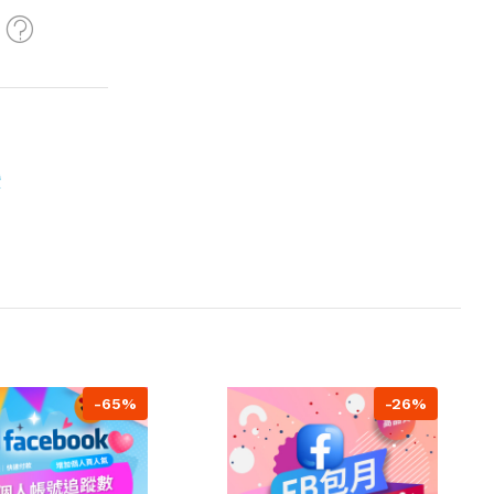
讚
-65%
-26%