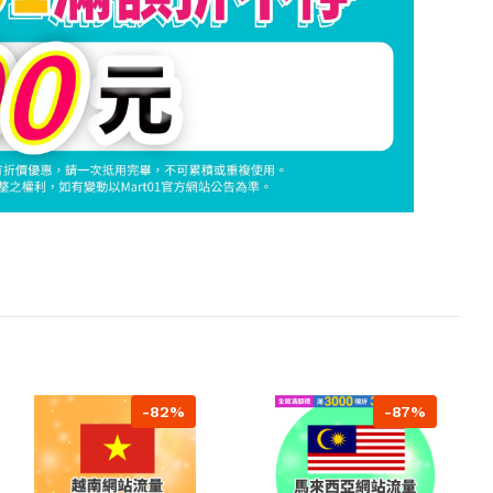
-82%
-87%