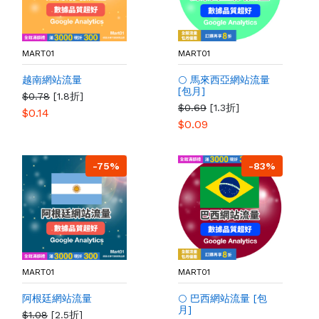
MART01
MART01
越南網站流量
🌕 馬來西亞網站流量
[包月]
$0.78
[1.8折]
$0.69
[1.3折]
$0.14
$0.09
-75%
-83%
MART01
MART01
阿根廷網站流量
🌕 巴西網站流量 [包
月]
$1.08
[2.5折]