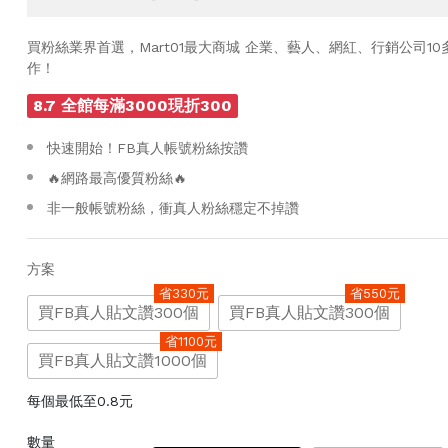
買粉絲業界首選，Mart01最大商城 企業、藝人、網紅、行銷公司1
作！
8.7 全館每滿3000現折300
快速開始！FB真人帳號粉絲按讚
🔥網路最高優質粉絲🔥
非一般帳號粉絲，衝真人粉絲穩定不掉讚
方案
省330元
省550元
買FB真人貼文讚300個
買FB真人貼文讚300個
省1100元
買FB真人貼文讚1000個
每個最低至0.8元
數量