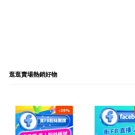
逛逛賣場熱銷好物
-39%