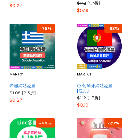
$1.12
[1.7折]
$0.27
$0.19
-75%
-83%
MART01
MART01
希臘網站流量
🌕 葡萄牙網站流量
[包月]
$1.08
[2.5折]
$1.12
[1.7折]
$0.27
$0.19
-44%
-29%