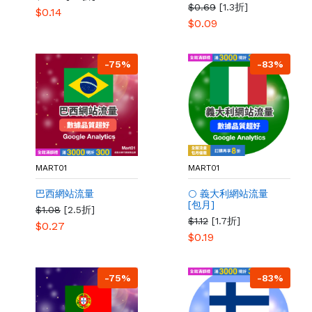
$0.69
[1.3折]
$0.14
$0.09
-75%
-83%
MART01
MART01
巴西網站流量
🌕 義大利網站流量
[包月]
$1.08
[2.5折]
$1.12
[1.7折]
$0.27
$0.19
-75%
-83%