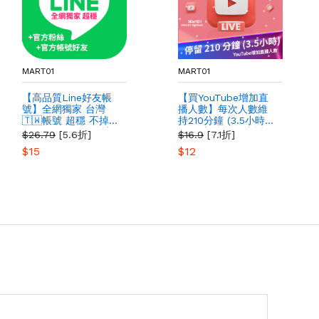
MART01
MART01
【高品質Line好友帳
【買YouTube增加直
號】全網獨家 台灣
播人數】每次人數維
🇹🇼帳號 超穩 不掉粉
持210分鐘 (3.5小時)
衝Line好友人數 增加
買YT直播人氣 直播
$26.79
[5.6折]
$16.9
[7.1折]
台灣Line好友人數 官
最多人購買 提高YT影
$15
$12
方帳號好友
片粉絲曝光量