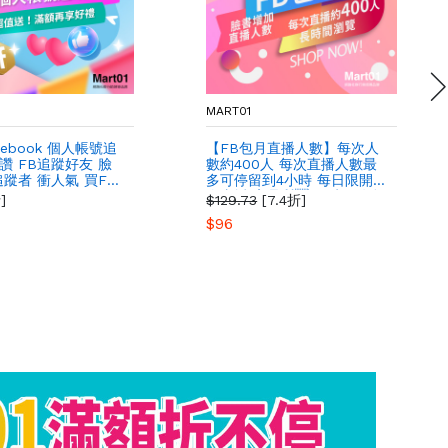
MART01
cebook 個人帳號追
【FB包月直播人數】每次人
讚 FB追蹤好友 臉
數約400人 每次直播人數最
追蹤者 衝人氣 買FB
多可停留到4小時 每日限開3
次直播 高品質 長時間停留
]
$129.73
[7.4折]
30天包月 臉書Facebook直
$96
播人數