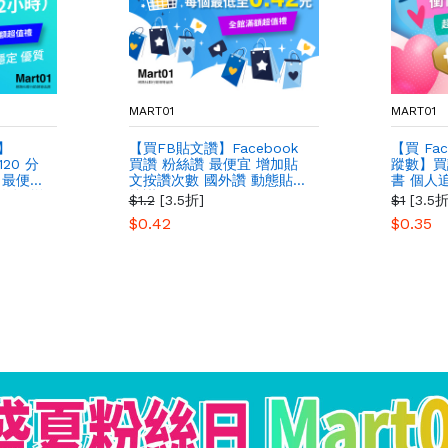
MART01
MART01
】
【買FB貼文讚】Facebook
【買 Fa
120 分
買讚 粉絲讚 最便宜 增加貼
蹤數】買
讚 最便宜
文按讚次數 國外讚 動態貼文
書 個人
人數 增
按讚
個人頁
$1.2
[3.5折]
$1
[3.5折
停留長
$0.42
$0.35