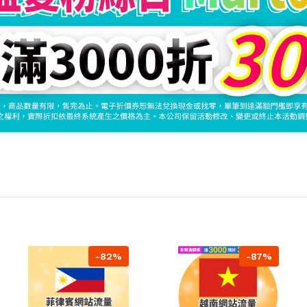
-82%
-87%