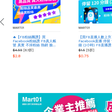
MART01
MART01
🔥【FB粉絲團讚】買
【買FB直播人數上升
Facebook粉絲讚 FB真人帳
Facebook直播 停留 
號 真實 不掉粉絲 熱銷 臉書
鐘 (2小時) FB直播
粉專按讚 買FB讚 免授權 品
優質 衝單次直播影片
$4.59
[6.1折]
$1.5
[5折]
質佳
加FB直播人氣 粉絲
$2.8
$0.75