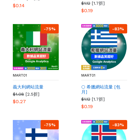
$1.12
[1.7折]
$0.14
$0.19
-75%
-83%
MART01
MART01
義大利網站流量
🌕 希臘網站流量 [包
月]
$1.08
[2.5折]
$1.12
[1.7折]
$0.27
$0.19
-75%
-83%