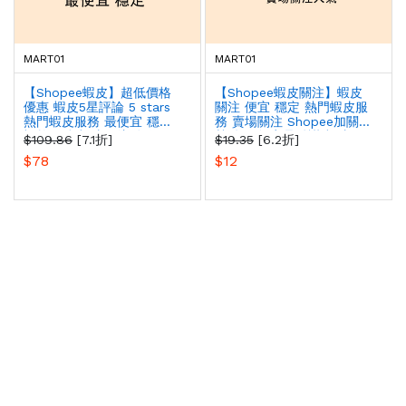
MART01
MART01
【Shopee蝦皮】超低價格
【Shopee蝦皮關注】蝦皮
優惠 蝦皮5星評論 5 stars
關注 便宜 穩定 熱門蝦皮服
熱門蝦皮服務 最便宜 穩定
務 賣場關注 Shopee加關注
蝦幣回饋 蝦皮關注粉絲 經
熱銷服務 商品點讚 蝦皮關
$109.86
[7.1折]
$19.35
[6.2折]
營時間老店 Shopee
注快速提升 吸引更多人買您
$78
$12
Reviews 增加粉絲關注
商城的商品