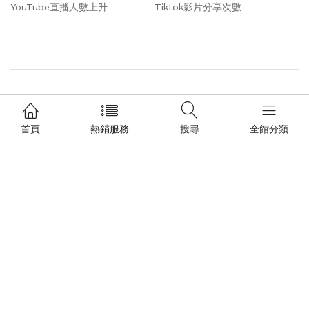
YouTube直播人數上升
Tiktok影片分享次數
熱門服務
首頁
熱銷服務
搜尋
全館分類
🔥Facebook買人氣服務
🔥Facebook買粉絲團服務
🔥FB買台灣粉絲團讚
🔥Facebook直播人數上升
🔥增加Facebook愛心貼文讚
🔥FB個人臉書追蹤粉絲數
🌟FB增加社團成員人數
🔥FB影片瀏覽量上升
🌟【包月】FB直播人數
🔥增加Instagram人氣服務
🔥 IG真人追蹤粉絲帳號
🔥Instagram台灣追蹤粉絲人數
🔥Instagram全球讚服務
🌟IG華人帳號貼文/愛心讚
⭐️IG貼文/圖文愛心讚
🔥IG增加影片觀看次數
🔥增加IGTV影片觀看數
🌟IGTV貼文愛心數
🔥買Youtube訂閱追蹤人數
🔥YT買瀏覽觀看人數
🌟Youtube增加直播人數
🔥Youtube買喜歡/Like數
🔥熱門Tiktok抖音服務
🔥買Tiktok抖音追蹤者