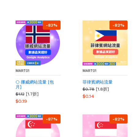
-83%
-82%
MART01
MART01
🌕 挪威網站流量 [包
菲律賓網站流量
月]
$0.78
[1.8折]
$1.12
[1.7折]
$0.14
$0.19
-87%
-82%