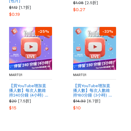
[包月]
$1.08
[2.5折]
$1.12
[1.7折]
$0.27
$0.19
-25%
-33%
MART01
MART01
【買YouTube增加直
【買YouTube增加直
播人數】每次人數維
播人數】每次人數維
持240分鐘 (4小時) 買
持180分鐘 (3小時) 買
YT直播人氣 直播 最
YT直播人氣 直播 最
$20
[7.5折]
$14.93
[6.7折]
多人購買 提高YT影片
多人購買 提高YT影片
$15
$10
粉絲曝光量
粉絲曝光量