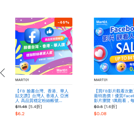
-46%
MART01
MART01
【FB 臉書台灣、香港、華人
【買FB影片觀看次數
貼文讚】台灣人 香港人 亞洲
最特惠價！優質Faceb
人 高品質穩定粉絲帳號
影片瀏覽 1萬觀看，
Facebook 粉絲團讚
至0.08元 觀看次數
$11.48
[5.4折]
$0.5
[1.6折]
$6.2
$0.08