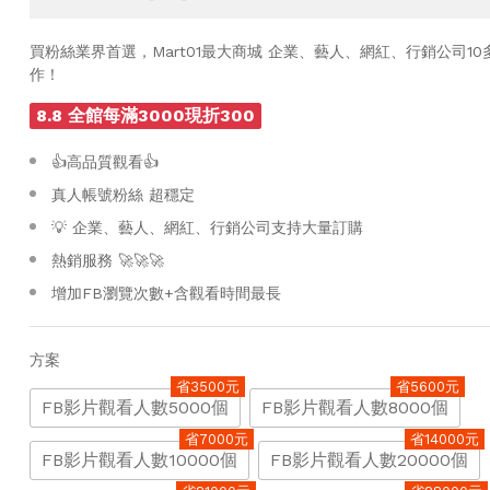
買粉絲業界首選，Mart01最大商城 企業、藝人、網紅、行銷公司1
作！
8.8 全館每滿3000現折300
👍高品質觀看👍
真人帳號粉絲 超穩定
💡 企業、藝人、網紅、行銷公司支持大量訂購
熱銷服務 🚀🚀🚀
增加FB瀏覽次數+含觀看時間最長
方案
省3500元
省5600元
FB影片觀看人數5000個
FB影片觀看人數8000個
省7000元
省14000元
FB影片觀看人數10000個
FB影片觀看人數20000個