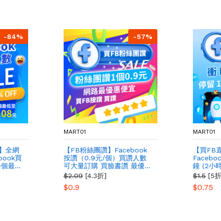
-84%
-57%
MART01
MART01
】全網
【FB粉絲團讚】Facebook
【買FB
ook買
按讚（0.9元/個）買讚人數
Facebo
每個最低
可大量訂購 買臉書讚 最優
鐘 (2小
上升
惠、便宜 每個粉絲不到1元
$2.09
[4.3折]
$1.5
[5折
快速開始
$0.9
$0.75