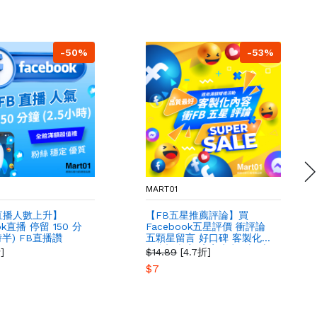
-50%
-53%
MART01
直播人數上升】
【FB五星推薦評論】買
ok直播 停留 150 分
Facebook五星評價 衝評論
時半) FB直播讚
五顆星留言 好口碑 客製化
可自訂內容 店家生意好評 顧
]
$14.89
[4.7折]
客五星評論
$7