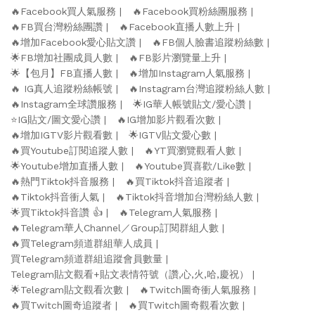
🔥Facebook買人氣服務
🔥Facebook買粉絲團服務
🔥FB買台灣粉絲團讚
🔥Facebook直播人數上升
🔥增加Facebook愛心貼文讚
🔥FB個人臉書追蹤粉絲數
🌟FB增加社團成員人數
🔥FB影片瀏覽量上升
🌟【包月】FB直播人數
🔥增加Instagram人氣服務
🔥 IG真人追蹤粉絲帳號
🔥Instagram台灣追蹤粉絲人數
🔥Instagram全球讚服務
🌟IG華人帳號貼文/愛心讚
⭐️IG貼文/圖文愛心讚
🔥IG增加影片觀看次數
🔥增加IGTV影片觀看數
🌟IGTV貼文愛心數
🔥買Youtube訂閱追蹤人數
🔥YT買瀏覽觀看人數
🌟Youtube增加直播人數
🔥Youtube買喜歡/Like數
🔥熱門Tiktok抖音服務
🔥買Tiktok抖音追蹤者
🔥Tiktok抖音衝人氣
🔥Tiktok抖音增加台灣粉絲人數
🌟買Tiktok抖音讚 👍
🔥Telegram人氣服務
🔥Telegram華人Channel／Group訂閱群組人數
🔥買Telegram頻道群組華人成員
買Telegram頻道群組追蹤會員數量
Telegram貼文觀看+貼文表情符號（讚,心,火,哈,慶祝）
🌟Telegram貼文觀看次數
🔥Twitch圖奇衝人氣服務
🔥買Twitch圖奇追蹤者
🔥買Twitch圖奇觀看次數