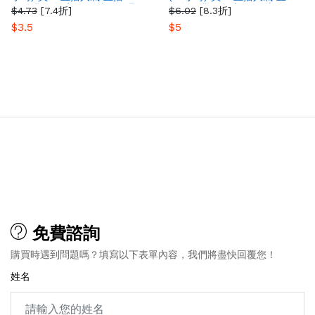
多人購買 提高YT影片粉絲曝
最多人購買 提高YT影片粉絲
$4.73
[7.4折]
$6.02
[8.3折]
光量
曝光量
$3.5
$5
免費諮詢
購買時遇到問題嗎？填寫以下表單內容，我們將盡快回覆您！
姓名