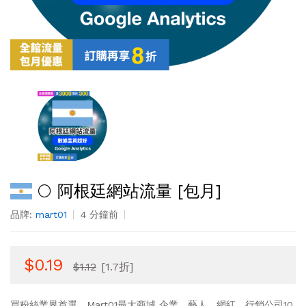
🌕 阿根廷網站流量 [包月]
品牌:
mart01
4 分鐘前
$0.19
$1.12
[1.7折]
買粉絲業界首選，Mart01最大商城 企業、藝人、網紅、行銷公司10