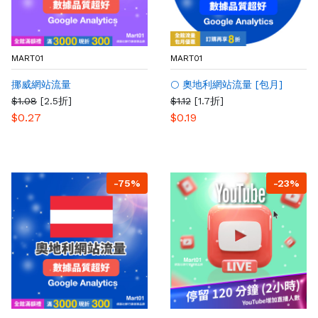
MART01
MART01
挪威網站流量
🌕 奧地利網站流量 [包月]
$1.08
[2.5折]
$1.12
[1.7折]
$0.27
$0.19
-75%
-23%