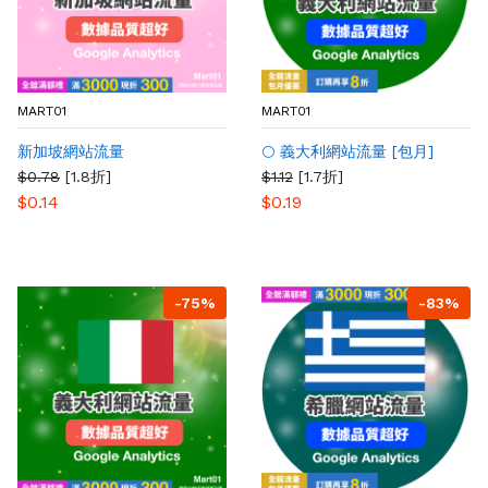
MART01
MART01
新加坡網站流量
🌕 義大利網站流量 [包月]
$0.78
[1.8折]
$1.12
[1.7折]
$0.14
$0.19
-75%
-83%