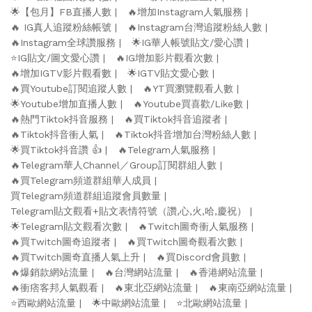
🌟【包月】FB直播人數
🔥增加Instagram人氣服務
🔥 IG真人追蹤粉絲帳號
🔥Instagram台灣追蹤粉絲人數
🔥Instagram全球讚服務
🌟IG華人帳號貼文/愛心讚
⭐️IG貼文/圖文愛心讚
🔥IG增加影片觀看次數
🔥增加IGTV影片觀看數
🌟IGTV貼文愛心數
🔥買Youtube訂閱追蹤人數
🔥YT買瀏覽觀看人數
🌟Youtube增加直播人數
🔥Youtube買喜歡/Like數
🔥熱門Tiktok抖音服務
🔥買Tiktok抖音追蹤者
🔥Tiktok抖音衝人氣
🔥Tiktok抖音增加台灣粉絲人數
🌟買Tiktok抖音讚 👍
🔥Telegram人氣服務
🔥Telegram華人Channel／Group訂閱群組人數
🔥買Telegram頻道群組華人成員
買Telegram頻道群組追蹤會員數量
Telegram貼文觀看+貼文表情符號（讚,心,火,哈,慶祝）
🌟Telegram貼文觀看次數
🔥Twitch圖奇衝人氣服務
🔥買Twitch圖奇追蹤者
🔥買Twitch圖奇觀看次數
🔥買Twitch圖奇直播人氣上升
🔥買Discord會員數
🔥爆銷款網站流量
🔥台灣網站流量
🔥香港網站流量
🔥衝痞客邦人氣觀看
🔥東北亞網站流量
🔥東南亞網站流量
⭐️西歐網站流量
🌟中歐網站流量
⭐️北歐網站流量