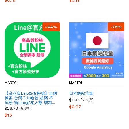
$0.19
$0.19
-44%
-75%
MART01
MART01
【高品質Line好友帳號】全網
日本網站流量
獨家 台灣🇹🇼帳號 超穩 不
$1.08
[2.5折]
掉粉 衝Line好友人數 增加台
$0.27
灣Line好友人數 官方帳號好
$26.79
[5.6折]
友
$15