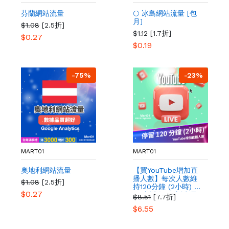
芬蘭網站流量
🌕 冰島網站流量 [包
月]
$1.08
[2.5折]
$1.12
[1.7折]
$0.27
$0.19
-75%
-23%
MART01
MART01
奧地利網站流量
【買YouTube增加直
播人數】每次人數維
$1.08
[2.5折]
持120分鐘 (2小時) 買
$0.27
YT直播人氣 直播 最
$8.51
[7.7折]
多人購買 提高YT影片
$6.55
粉絲曝光量