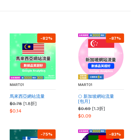
-82%
-87%
MART01
MART01
馬來西亞網站流量
🌕 新加坡網站流量
[包月]
$0.78
[1.8折]
$0.69
[1.3折]
$0.14
$0.09
-75%
-83%