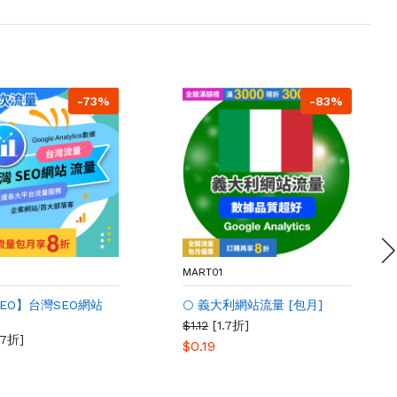
-73%
-83%
MART01
【SEO】台灣SEO網站
🌕 義大利網站流量 [包月]
$1.12
[1.7折]
.7折]
$0.19