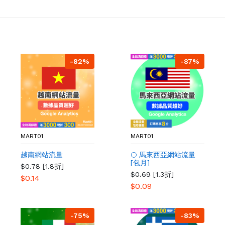
-82%
-87%
MART01
MART01
越南網站流量
🌕 馬來西亞網站流量
[包月]
$0.78
[1.8折]
$0.69
[1.3折]
$0.14
$0.09
-75%
-83%