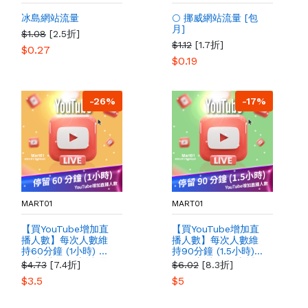
冰島網站流量
🌕 挪威網站流量 [包
月]
$1.08
[2.5折]
$1.12
[1.7折]
$0.27
$0.19
-26%
-17%
MART01
MART01
【買YouTube增加直
【買YouTube增加直
播人數】每次人數維
播人數】每次人數維
持60分鐘 (1小時) 買
持90分鐘 (1.5小時)
YT直播人氣 直播 最
買YT直播人氣 直播
$4.73
[7.4折]
$6.02
[8.3折]
多人購買 提高YT影片
最多人購買 提高YT影
$3.5
$5
粉絲曝光量
片粉絲曝光量