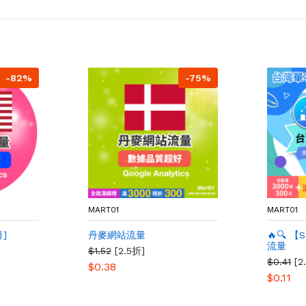
-82%
-75%
MART01
MART01
]
丹麥網站流量
🔥🔍 
流量
$1.52
[2.5折]
$0.41
[2
$0.38
$0.11