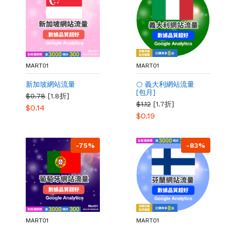
MART01
MART01
新加坡網站流量
🌕 義大利網站流量
[包月]
$0.78
[1.8折]
$1.12
[1.7折]
$0.14
$0.19
-75%
-83%
MART01
MART01