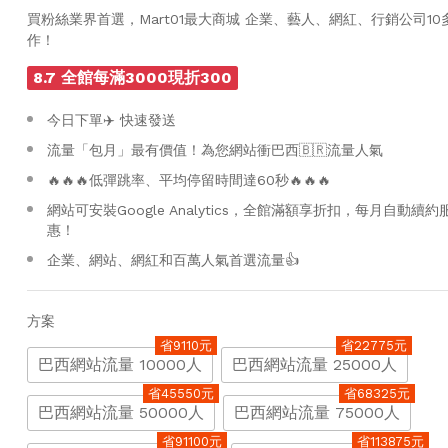
買粉絲業界首選，Mart01最大商城 企業、藝人、網紅、行銷公司1
作！
8.7 全館每滿3000現折300
今日下單✈️ 快速發送
流量「包月」最有價值！為您網站衝巴西🇧🇷流量人氣
🔥🔥🔥低彈跳率、平均停留時間達60秒🔥🔥🔥
網站可安裝Google Analytics，全館滿額享折扣，每月自動續
惠！
企業、網站、網紅和百萬人氣首選流量👍
方案
省9110元
省22775元
巴西網站流量 10000人
巴西網站流量 25000人
省45550元
省68325元
巴西網站流量 50000人
巴西網站流量 75000人
省91100元
省113875元