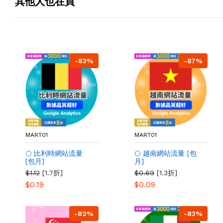
其他人也在買
-83%
-87%
MART01
MART01
🌕 比利時網站流量
🌕 越南網站流量 [包
[包月]
月]
$1.12
[1.7折]
$0.69
[1.3折]
$0.19
$0.09
-82%
-83%