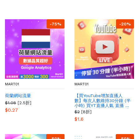
-75%
-20%
MART01
MART01
荷蘭網站流量
【買YouTube增加直播人
數】每次人數維持30分鐘 (半
$1.08
[2.5折]
小時) 買YT直播人氣 直播 最
$0.27
多人購買 提高YT影片粉絲曝
$2
[8折]
光量
$1.6
-50%
-50%