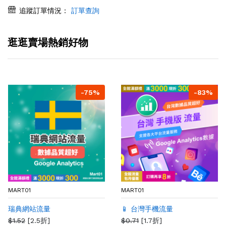
追蹤訂單情況：
訂單查詢
逛逛賣場熱銷好物
-75%
-83%
MART01
MART01
瑞典網站流量
📱 台灣手機流量
$1.52
[2.5折]
$0.71
[1.7折]