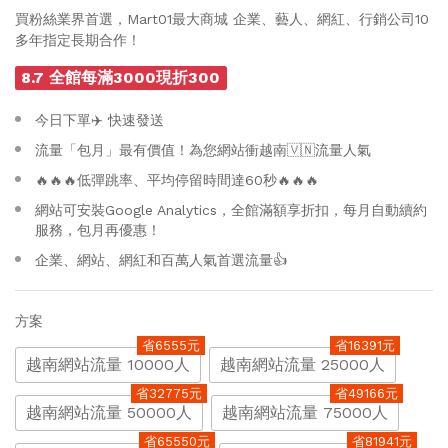
買粉絲業界首選，Mart01最大商城 企業、藝人、網紅、行銷公司10
多年指定長期合作！
8.7 全館每滿3000現折300
今日下單✈️ 快速發送
流量「包月」最有價值！為您網站衝越南🇻🇳流量人氣
🔥🔥🔥低彈跳率、平均停留時間達60秒🔥🔥🔥
網站可安裝Google Analytics，全館滿額享折扣，每月自動續約
服務，包月再優惠！
企業、網站、網紅和百萬人氣首選流量👍
方案
省6555元
省16391元
越南網站流量 10000人
越南網站流量 25000人
省32775元
省49166元
越南網站流量 50000人
越南網站流量 75000人
省65550元
省81941元