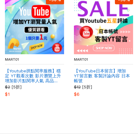
MART01
MART01
【Youtube拼點閱率服務】穩
【YouTube日本留言】增加
定 YT觀看次數 影片瀏覽上升
YT留言數 客製評論內容 日本
增加影片點閱率人氣 高品質
帳號
觀看
$2
[5折]
$12
[5折]
$1
$6