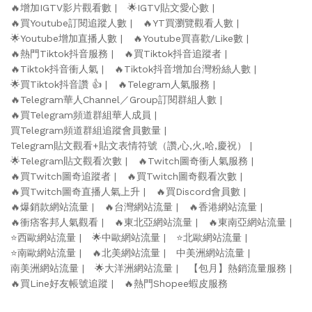
🔥增加IGTV影片觀看數
🌟IGTV貼文愛心數
🔥買Youtube訂閱追蹤人數
🔥YT買瀏覽觀看人數
🌟Youtube增加直播人數
🔥Youtube買喜歡/Like數
🔥熱門Tiktok抖音服務
🔥買Tiktok抖音追蹤者
🔥Tiktok抖音衝人氣
🔥Tiktok抖音增加台灣粉絲人數
🌟買Tiktok抖音讚 👍
🔥Telegram人氣服務
🔥Telegram華人Channel／Group訂閱群組人數
🔥買Telegram頻道群組華人成員
買Telegram頻道群組追蹤會員數量
Telegram貼文觀看+貼文表情符號（讚,心,火,哈,慶祝）
🌟Telegram貼文觀看次數
🔥Twitch圖奇衝人氣服務
🔥買Twitch圖奇追蹤者
🔥買Twitch圖奇觀看次數
🔥買Twitch圖奇直播人氣上升
🔥買Discord會員數
🔥爆銷款網站流量
🔥台灣網站流量
🔥香港網站流量
🔥衝痞客邦人氣觀看
🔥東北亞網站流量
🔥東南亞網站流量
⭐️西歐網站流量
🌟中歐網站流量
⭐️北歐網站流量
⭐️南歐網站流量
🔥北美網站流量
中美洲網站流量
南美洲網站流量
🌟大洋洲網站流量
【包月】熱銷流量服務
🔥買Line好友帳號追蹤
🔥熱門Shopee蝦皮服務