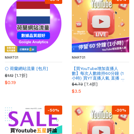
MART01
MART01
🌕 荷蘭網站流量 [包月]
【買YouTube增加直播人
數】每次人數維持60分鐘 (1
$1.12
[1.7折]
小時) 買YT直播人氣 直播 最
$0.19
多人購買 提高YT影片粉絲曝
$4.73
[7.4折]
光量
$3.5
-50%
-20%