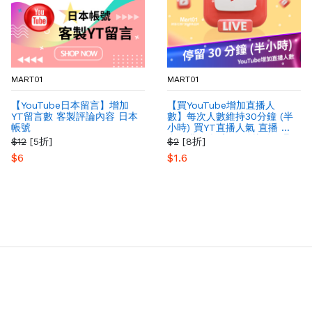
MART01
MART01
【YouTube日本留言】增加
【買YouTube增加直播人
YT留言數 客製評論內容 日本
數】每次人數維持30分鐘 (半
帳號
小時) 買YT直播人氣 直播 最
多人購買 提高YT影片粉絲曝
$12
[5折]
$2
[8折]
光量
$6
$1.6