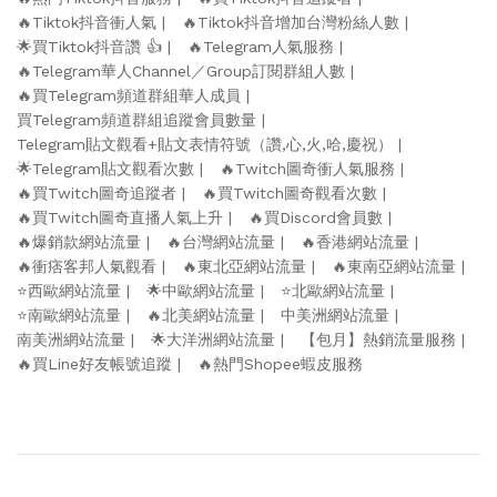
🔥Tiktok抖音衝人氣
🔥Tiktok抖音增加台灣粉絲人數
🌟買Tiktok抖音讚 👍
🔥Telegram人氣服務
🔥Telegram華人Channel／Group訂閱群組人數
🔥買Telegram頻道群組華人成員
買Telegram頻道群組追蹤會員數量
Telegram貼文觀看+貼文表情符號（讚,心,火,哈,慶祝）
🌟Telegram貼文觀看次數
🔥Twitch圖奇衝人氣服務
🔥買Twitch圖奇追蹤者
🔥買Twitch圖奇觀看次數
🔥買Twitch圖奇直播人氣上升
🔥買Discord會員數
🔥爆銷款網站流量
🔥台灣網站流量
🔥香港網站流量
🔥衝痞客邦人氣觀看
🔥東北亞網站流量
🔥東南亞網站流量
⭐️西歐網站流量
🌟中歐網站流量
⭐️北歐網站流量
⭐️南歐網站流量
🔥北美網站流量
中美洲網站流量
南美洲網站流量
🌟大洋洲網站流量
【包月】熱銷流量服務
🔥買Line好友帳號追蹤
🔥熱門Shopee蝦皮服務