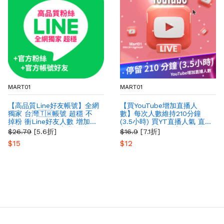
MART01
MART01
【高品質Line好友帳號】全網
【買YouTube增加直播人
獨家 台灣🇹🇼帳號 超穩 不
數】每次人數維持210分鐘
掉粉 衝Line好友人數 增加台
(3.5小時) 買YT直播人氣 直
灣Line好友人數 官方帳號好
播 最多人購買 提高YT影片粉
$26.79
[5.6折]
$16.9
[7.1折]
友
絲曝光量
$15
$12