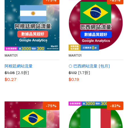
-75%
-83%
MART01
MART01
阿根廷網站流量
🌕 巴西網站流量 [包月]
$1.08
[2.5折]
$1.12
[1.7折]
$0.27
$0.19
-75%
-83%