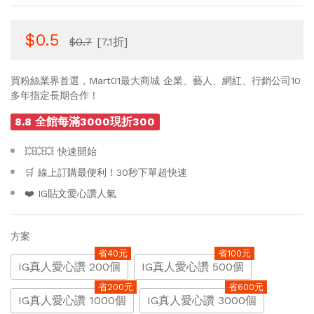
$0.5
$0.7
[7.1折]
買粉絲業界首選，Mart01最大商城 企業、藝人、網紅、行銷公司10
多年指定長期合作！
8.8 全館每滿3000現折300
💥💥💥 快速開始
🛒 線上訂購最便利！30秒下單超快速
❤️ IG貼文愛心讚人氣
方案
省40元
省100元
IG真人愛心讚 200個
IG真人愛心讚 500個
省200元
省600元
IG真人愛心讚 1000個
IG真人愛心讚 3000個