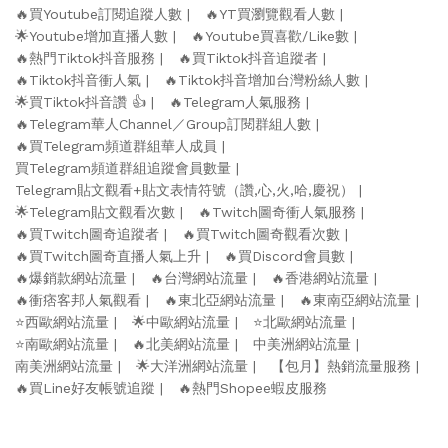
🔥買Youtube訂閱追蹤人數
🔥YT買瀏覽觀看人數
🌟Youtube增加直播人數
🔥Youtube買喜歡/Like數
🔥熱門Tiktok抖音服務
🔥買Tiktok抖音追蹤者
🔥Tiktok抖音衝人氣
🔥Tiktok抖音增加台灣粉絲人數
🌟買Tiktok抖音讚 👍
🔥Telegram人氣服務
🔥Telegram華人Channel／Group訂閱群組人數
🔥買Telegram頻道群組華人成員
買Telegram頻道群組追蹤會員數量
Telegram貼文觀看+貼文表情符號（讚,心,火,哈,慶祝）
🌟Telegram貼文觀看次數
🔥Twitch圖奇衝人氣服務
🔥買Twitch圖奇追蹤者
🔥買Twitch圖奇觀看次數
🔥買Twitch圖奇直播人氣上升
🔥買Discord會員數
🔥爆銷款網站流量
🔥台灣網站流量
🔥香港網站流量
🔥衝痞客邦人氣觀看
🔥東北亞網站流量
🔥東南亞網站流量
⭐️西歐網站流量
🌟中歐網站流量
⭐️北歐網站流量
⭐️南歐網站流量
🔥北美網站流量
中美洲網站流量
南美洲網站流量
🌟大洋洲網站流量
【包月】熱銷流量服務
🔥買Line好友帳號追蹤
🔥熱門Shopee蝦皮服務