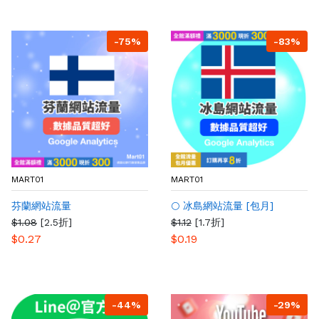
-75%
-83%
MART01
MART01
芬蘭網站流量
🌕 冰島網站流量 [包月]
$1.08
[2.5折]
$1.12
[1.7折]
$0.27
$0.19
-44%
-29%