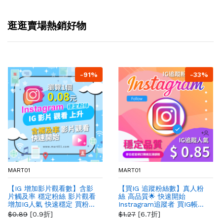
逛逛賣場熱銷好物
-91%
-33%
MART01
MART01
【IG 增加影片觀看數】含影
【買IG 追蹤粉絲數】真人粉
片觸及率 穩定粉絲 影片觀看
絲 高品質🌟 快速開始
增加IG人氣 快速穩定 買粉絲
Instragram追蹤者 買IG帳號
價格最好
追蹤
$0.89
[0.9折]
$1.27
[6.7折]