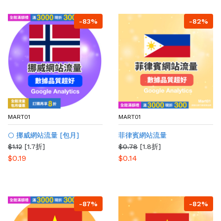
-83%
-82%
MART01
MART01
🌕 挪威網站流量 [包月]
菲律賓網站流量
$1.12
[1.7折]
$0.78
[1.8折]
$0.19
$0.14
-87%
-82%