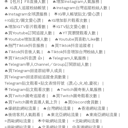
🌟【包月】FB直播人數
🔥增加Instagram人氣服務
🔥 IG真人追蹤粉絲帳號
🔥Instagram台灣追蹤粉絲人數
🔥Instagram全球讚服務
🌟IG華人帳號貼文/愛心讚
⭐️IG貼文/圖文愛心讚
🔥IG增加影片觀看次數
🔥增加IGTV影片觀看數
🌟IGTV貼文愛心數
🔥買Youtube訂閱追蹤人數
🔥YT買瀏覽觀看人數
🌟Youtube增加直播人數
🔥Youtube買喜歡/Like數
🔥熱門Tiktok抖音服務
🔥買Tiktok抖音追蹤者
🔥Tiktok抖音衝人氣
🔥Tiktok抖音增加台灣粉絲人數
🌟買Tiktok抖音讚 👍
🔥Telegram人氣服務
🔥Telegram華人Channel／Group訂閱群組人數
🔥買Telegram頻道群組華人成員
買Telegram頻道群組追蹤會員數量
Telegram貼文觀看+貼文表情符號（讚,心,火,哈,慶祝）
🌟Telegram貼文觀看次數
🔥Twitch圖奇衝人氣服務
🔥買Twitch圖奇追蹤者
🔥買Twitch圖奇觀看次數
🔥買Twitch圖奇直播人氣上升
🔥買Discord會員數
🔥爆銷款網站流量
🔥台灣網站流量
🔥香港網站流量
🔥衝痞客邦人氣觀看
🔥東北亞網站流量
🔥東南亞網站流量
⭐️西歐網站流量
🌟中歐網站流量
⭐️北歐網站流量
⭐️南歐網站流量
🔥北美網站流量
中美洲網站流量