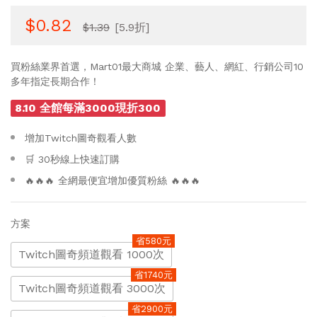
$0.82
$1.39
[5.9折]
買粉絲業界首選，Mart01最大商城 企業、藝人、網紅、行銷公司10
多年指定長期合作！
8.10 全館每滿3000現折300
增加Twitch圖奇觀看人數
🛒 30秒線上快速訂購
🔥🔥🔥 全網最便宜增加優質粉絲 🔥🔥🔥
方案
省580元
Twitch圖奇頻道觀看 1000次
省1740元
Twitch圖奇頻道觀看 3000次
省2900元